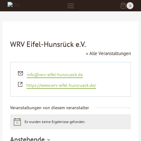
Zum
0
Inhalt
springen
WRV Eifel-Hunsrück e.V.
« Alle Veranstaltungen
Email
info@wrv-eifel-hunsrueck.de
Webseite
https://www.wrv-eifel-hunsrueck.de/
Veranstaltungen von diesem veranstalter
Es wurden keine Ergebnisse gefunden.
Hinweis
Anstehende