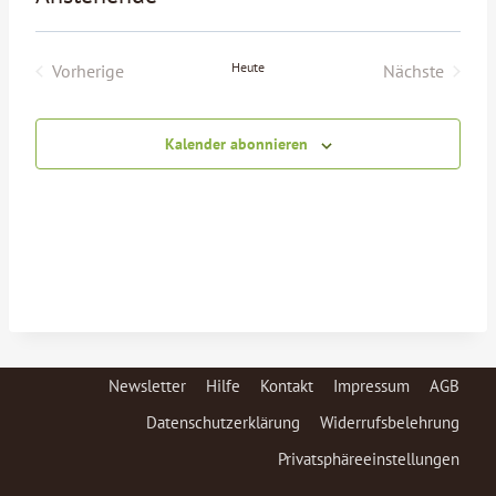
Datum
wählen.
Heute
Vorherige
Nächste
Veranstaltungen
Veranstalt
Kalender abonnieren
Newsletter
Hilfe
Kontakt
Impressum
AGB
Datenschutzerklärung
Widerrufsbelehrung
Privatsphäreeinstellungen