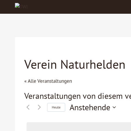
Zum
Inhalt
springen
Verein Naturhelden
« Alle Veranstaltungen
Veranstaltungen von diesem ve
Anstehende
Heute
Datum
wählen.