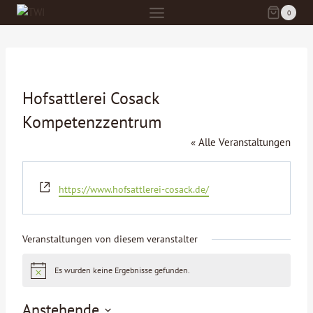
Zum
0
Inhalt
springen
Hofsattlerei Cosack
Kompetenzzentrum
« Alle Veranstaltungen
Webseite
https://www.hofsattlerei-cosack.de/
Veranstaltungen von diesem veranstalter
Es wurden keine Ergebnisse gefunden.
Hinweis
Anstehende