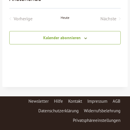
Datum
wählen.
Heute
Vorherige
Nächste
Veranstaltungen
Veranstalt
Kalender abonnieren
Newsletter
Hilfe
Kontakt
Impressum
AGB
Datenschutzerklärung
Widerrufsbelehrung
Privatsphäreeinstellungen