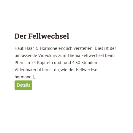
c
h
n
u
n
Der Fellwechsel
g
f
Haut, Haar & Hormone endlich verstehen Dies ist der
ü
umfassende Videokurs zum Thema Fellwechsel beim
r
Pferd. In 24 Kapiteln und rund 4:30 Stunden
P
Videomaterial lernst du, wie der Fellwechsel
f
hormonell,…
e
D
Details
r
e
d
r
e
F
e
l
l