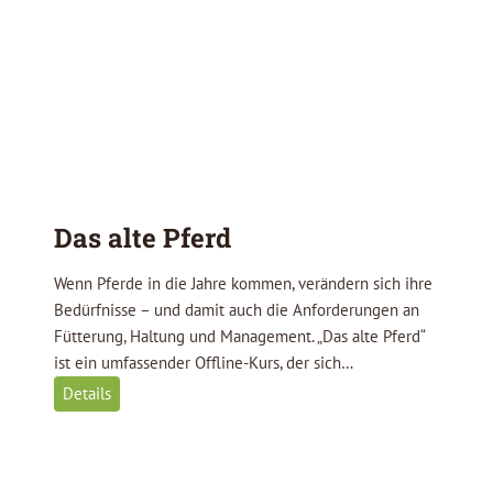
w
e
c
h
s
e
l
Das alte Pferd
Wenn Pferde in die Jahre kommen, verändern sich ihre
Bedürfnisse – und damit auch die Anforderungen an
Fütterung, Haltung und Management. „Das alte Pferd“
ist ein umfassender Offline-Kurs, der sich…
D
Details
a
s
a