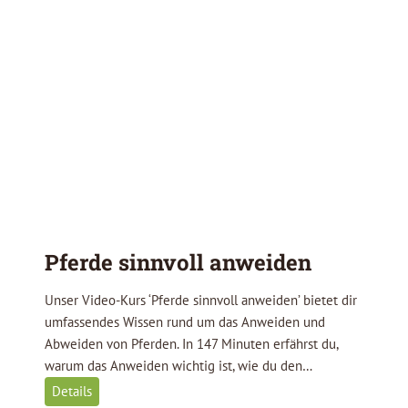
l
t
e
P
f
e
r
d
Pferde sinnvoll anweiden
Unser Video-Kurs ‘Pferde sinnvoll anweiden’ bietet dir
umfassendes Wissen rund um das Anweiden und
Abweiden von Pferden. In 147 Minuten erfährst du,
warum das Anweiden wichtig ist, wie du den…
P
Details