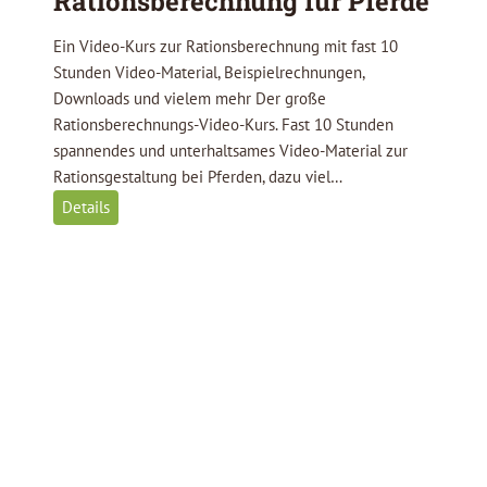
Rationsberechnung für Pferde
Ein Video-Kurs zur Rationsberechnung mit fast 10
Stunden Video-Material, Beispielrechnungen,
Downloads und vielem mehr Der große
Rationsberechnungs-Video-Kurs. Fast 10 Stunden
spannendes und unterhaltsames Video-Material zur
Rationsgestaltung bei Pferden, dazu viel…
R
Details
a
t
i
o
n
s
b
e
r
e