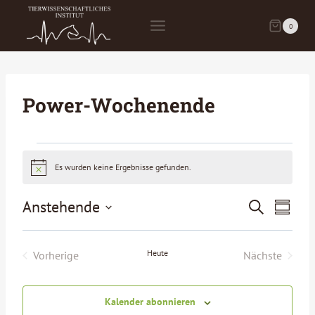
Zum
Inhalt
0
springen
Power-Wochenende
Veranstaltungen
Es wurden keine Ergebnisse gefunden.
Hinweis
Anstehende
Veranst
Vera
Suche
Zusamm
Datum
Ansi
Suche
auswählen.
Navi
Heute
Vorherige
Nächste
und
Veranstaltungen
Veranstalt
Ansicht
Kalender abonnieren
Navigat