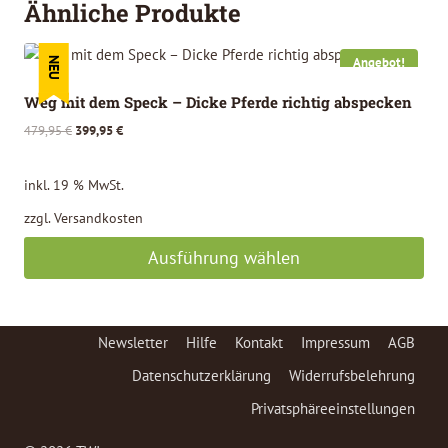
Ähnliche Produkte
Angebot!
NEU
Weg mit dem Speck – Dicke Pferde richtig abspecken
Ursprünglicher
Aktueller
479,95
€
399,95
€
Preis
Preis
war:
ist:
inkl. 19 % MwSt.
479,95 €
399,95 €.
zzgl.
Versandkosten
Ausführung wählen
Newsletter
Hilfe
Kontakt
Impressum
AGB
Datenschutzerklärung
Widerrufsbelehrung
Privatsphäreeinstellungen