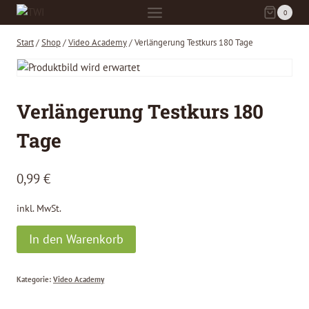
Zum
0
Inhalt
springen
Start
/
Shop
/
Video Academy
/
Verlängerung Testkurs 180 Tage
Verlängerung Testkurs 180
Tage
0,99
€
inkl. MwSt.
Verlängerung
In den Warenkorb
Testkurs
180
Kategorie:
Video Academy
Tage
Menge