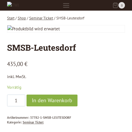
Zum
0
Inhalt
springen
Start
/
Shop
/
Seminar Ticket
/
SMSB-Leutesdorf
SMSB-Leutesdorf
435,00
€
inkl. MwSt.
Vorrätig
SMSB-
In den Warenkorb
Leutesdorf
Menge
Artikelnummer:
37782-1-SMSB-LEUTESDORF
Kategorie:
Seminar Ticket