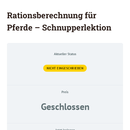
Zum
Inhalt
Rationsberechnung für
springen
Pferde – Schnupperlektion
Aktueller Status
NICHT EINGESCHRIEBEN
Preis
Geschlossen
Jetzt loslegen